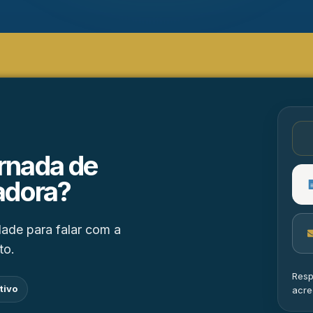
rnada de
adora?
ade para falar com a
to.
Resp
tivo
acre