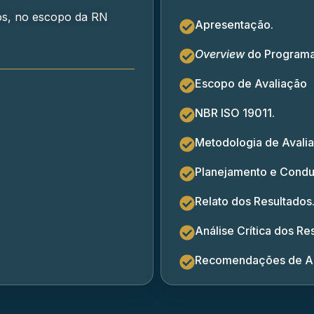
nos, no escopo da RN
Apresentação.
Overview
do Programa
Escopo de Avaliação
NBR ISO 19011.
Metodologia de Avali
Planejamento e Condu
Relato dos Resultados
Análise Crítica dos Re
Recomendações de Au