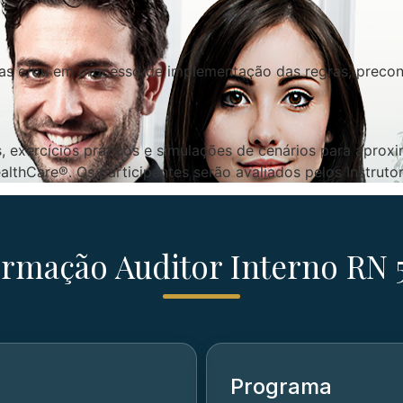
das e/ou em processo de implementação das regras, preco
, exercícios práticos e simulações de cenários para aproxi
althCare®. Os participantes serão avaliados pelos Instruto
rmação Auditor Interno RN 
Programa