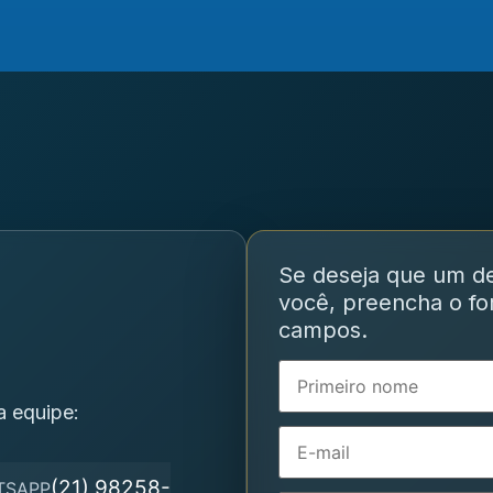
Se deseja que um d
você, preencha o for
campos.
a equipe:
(21) 98258-
TSAPP