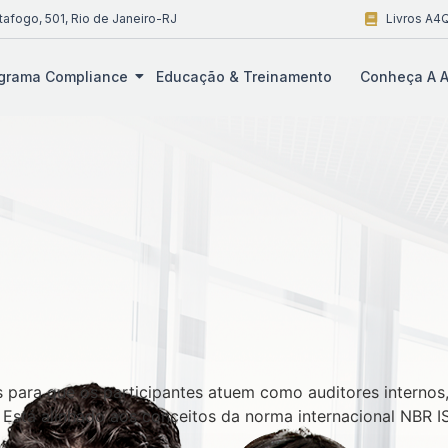
tafogo, 501, Rio de Janeiro-RJ
Livros A4Q
grama Compliance
Educação & Treinamento
Conheça A A
para que os participantes atuem como auditores internos
 Está alinhado aos conceitos da norma internacional NBR IS