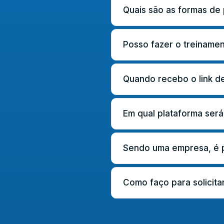
Quais são as formas d
Posso fazer o treiname
Quando recebo o link de
Em qual plataforma será
Sendo uma empresa, é po
Como faço para solicitar