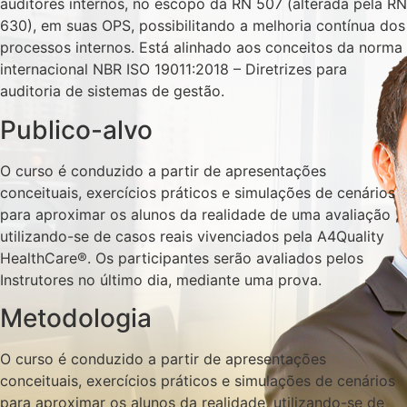
auditores internos, no escopo da RN 507 (alterada pela RN
630), em suas OPS, possibilitando a melhoria contínua dos
processos internos. Está alinhado aos conceitos da norma
internacional NBR ISO 19011:2018 – Diretrizes para
auditoria de sistemas de gestão.
Publico-alvo
O curso é conduzido a partir de apresentações
conceituais, exercícios práticos e simulações de cenários
para aproximar os alunos da realidade de uma avaliação ,
utilizando-se de casos reais vivenciados pela A4Quality
HealthCare®. Os participantes serão avaliados pelos
Instrutores no último dia, mediante uma prova.
Metodologia
O curso é conduzido a partir de apresentações
conceituais, exercícios práticos e simulações de cenários
para aproximar os alunos da realidade, utilizando-se de