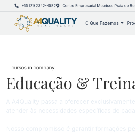
+55 (21) 2342-4582
Centro Empresarial Mourisco Praia de Bo
O Que Fazemos
Pro
cursos in company
Educação
&
Trein
A A4Quality passa a oferecer exclusivament
atender às necessidades específicas de cada
Nosso compromisso é garantir formações pers