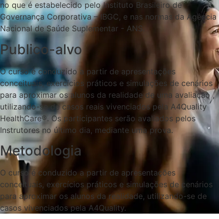
no que é estabelecido pelo Instituto Brasileiro de
Governança Corporativa – IBGC, e nas normas da Agência
Nacional de Saúde Suplementar - ANS.
Publico-alvo
O curso é conduzido a partir de apresentações
conceituais, exercícios práticos e simulações de cenários
para aproximar os alunos da realidade de uma avaliação ,
utilizando-se de casos reais vivenciados pela A4Quality
HealthCare®. Os participantes serão avaliados pelos
Instrutores no último dia, mediante uma prova.
Metodologia
O curso é conduzido a partir de apresentações
conceituais, exercícios práticos e simulações de cenários
para aproximar os alunos da realidade, utilizando-se de
casos vivenciados pela A4Quality.