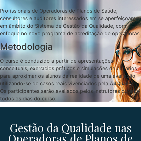
Profissionais de Operadoras de Planos de Saúde,
consultores e auditores interessados em se aperfeiçoarem
em âmbito do Sistema de Gestão da Qualidade, com
enfoque no novo programa de acreditação de operadoras.
Metodologia
O curso é conduzido a partir de apresentações
conceituais, exercícios práticos e simulações de cenários
para aproximar os alunos da realidade de uma avaliação,
utilizando-se de casos reais vivenciados pela A4Quality.
Os participantes serão avaliados pelos instrutores durante
todos os dias do curso.
Gestão da Qualidade nas
Operadoras de Planos de