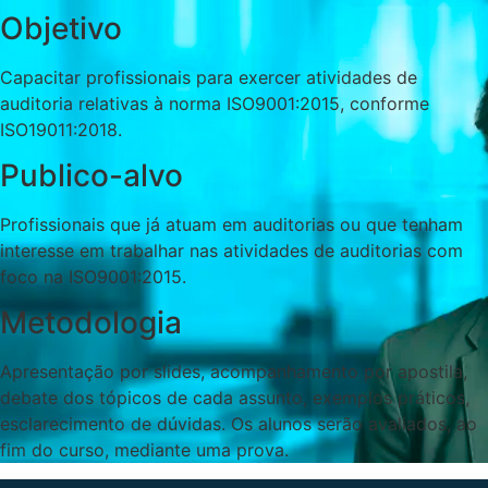
Objetivo
Capacitar profissionais para exercer atividades de
auditoria relativas à norma ISO9001:2015, conforme
ISO19011:2018.
Publico-alvo
Profissionais que já atuam em auditorias ou que tenham
interesse em trabalhar nas atividades de auditorias com
foco na ISO9001:2015.
Metodologia
Apresentação por slides, acompanhamento por apostila,
debate dos tópicos de cada assunto, exemplos práticos,
esclarecimento de dúvidas. Os alunos serão avaliados, ao
fim do curso, mediante uma prova.