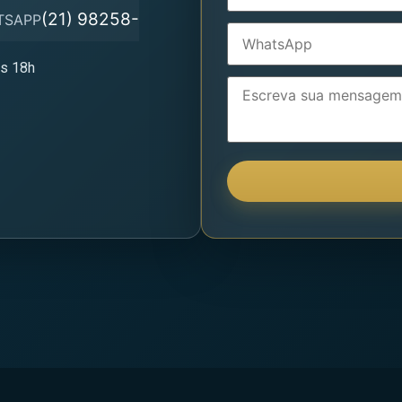
(21) 98258-
TSAPP
às 18h