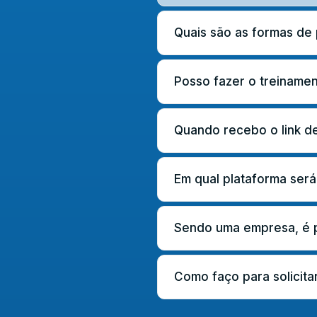
Quais são as formas d
Posso fazer o treiname
Quando recebo o link de
Em qual plataforma será
Sendo uma empresa, é po
Como faço para solicitar