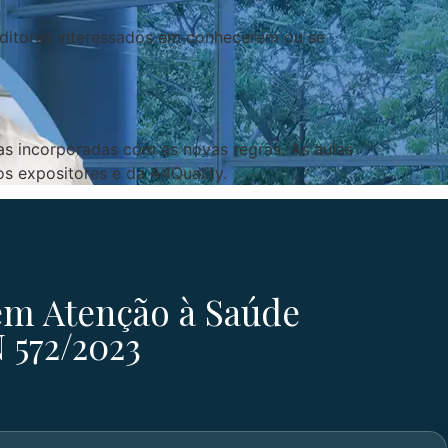
auditores interessados em conhecerem ou se
as incorporadas com as novas regras. As aulas
s expositores e da A4Quality.
 em Atenção à Saúde
N 572/2023