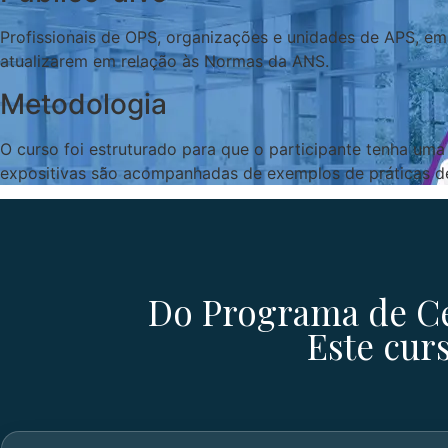
Profissionais de OPS, organizações e unidades de APS, em
atualizarem em relação às Normas da ANS.
Metodologia
O curso foi estruturado para que o participante tenha um
expositivas são acompanhadas de exemplos de práticas de 
Do Programa de Cer
Este curs