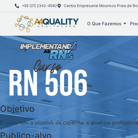
+55 (21) 2342-4582
Centro Empresarial Mourisco Praia de Bo
O Que Fazemos
Pro
Objetivo
O curso tem o objetivo de capacitar e atualizar profissio
Publico-alvo