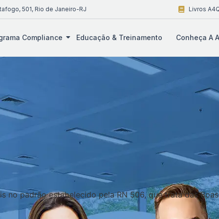
tafogo, 501, Rio de Janeiro-RJ
Livros A4Q
grama Compliance
Educação & Treinamento
Conheça A A
nais no padrão estabelecido pela RN 506, que trata das Boa