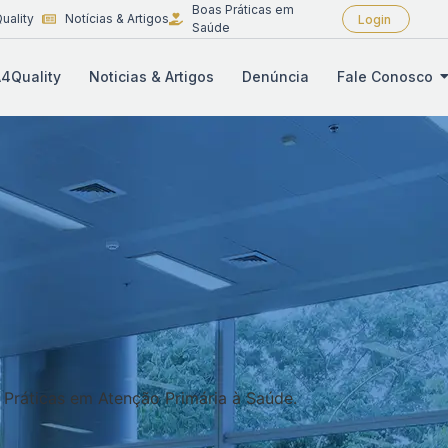
Boas Práticas em
uality
Notícias & Artigos
Login
Saúde
4Quality
Noticias & Artigos
Denúncia
Fale Conosco
s Práticas em Atenção Primária à Saúde.