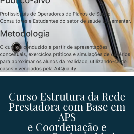
Publico-alvo
Profissionais de Operadoras de Planos de Saúde,
Consultores e Estudantes do setor de saúde suplementar.
Metodologia
O curso é conduzido a partir de apresentações
conceituais, exercícios práticos e simulações de cenários
para aproximar os alunos da realidade, utilizando-se de
casos vivenciados pela A4Quality.
Curso Estrutura da Rede
Prestadora com Base em
APS
e Coordenação e