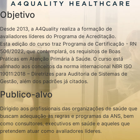
Objetivo
Desde 2013, a A4Quality realiza a formação de
avaliadores líderes do Programa de Acreditação.
Esta edição do curso traz Programa de Certificação - RN
506/2022, que contemplará, os requisitos de Boas
Práticas em Atenção Primária à Saúde. O curso está
alinhado aos conceitos da norma internacional NBR ISO
19011:2018 – Diretrizes para Auditoria de Sistemas de
Gestão, além dos padrões já citados.
Publico-alvo
Dirigido aos profissionais das organizações de saúde que
buscam adequação às regras e programas da ANS, bem
como consultores, executivos em saúde e aqueles que
pretendem atuar como avaliadores líderes.