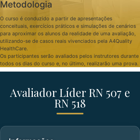
Metodologia
O curso é conduzido a partir de apresentações
conceituais, exercícios práticos e simulações de cenários
para aproximar os alunos da realidade de uma avaliação,
utilizando-se de casos reais vivenciados pela A4Quality
HealthCare.
Os participantes serão avaliados pelos instrutores durante
todos os dias do curso e, no último, realizarão uma prova.
Avaliador Líder RN 507 e
RN 518