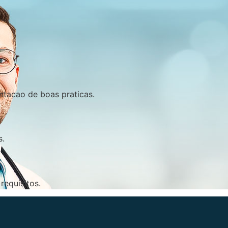
ntacao de boas praticas.
s.
requisitos.