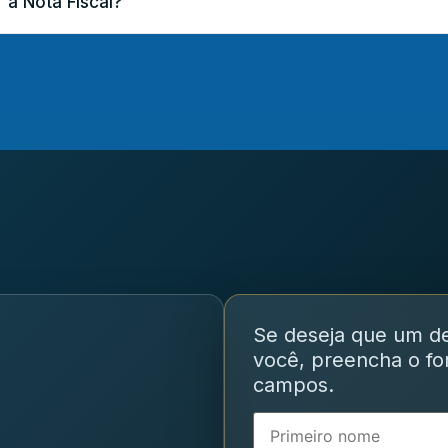
 a Nota Fiscal?
Se deseja que um d
você, preencha o for
campos.