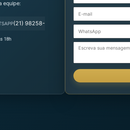
a equipe:
(21) 98258-
TSAPP
às 18h