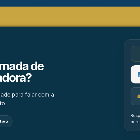
rnada de
adora?
ade para falar com a
to.
Resp
tivo
acre