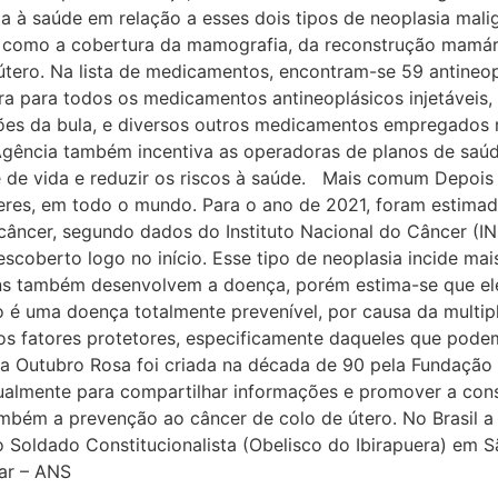
ia à saúde em relação a esses dois tipos de neoplasia mal
os, como a cobertura da mamografia, da reconstrução mam
tero. Na lista de medicamentos, encontram-se 59 antineopl
 para todos os medicamentos antineoplásicos injetáveis, 
ções da bula, e diversos outros medicamentos empregados 
 Agência também incentiva as operadoras de planos de s
e de vida e reduzir os riscos à saúde. Mais comum Depoi
res, em todo o mundo. Para o ano de 2021, foram estima
ncer, segundo dados do Instituto Nacional do Câncer (INCA
scoberto logo no início. Esse tipo de neoplasia incide ma
 também desenvolvem a doença, porém estima-se que ele
 uma doença totalmente prevenível, por causa da multipl
 aos fatores protetores, especificamente daqueles que po
Outubro Rosa foi criada na década de 90 pela Fundação S
ualmente para compartilhar informações e promover a cons
mbém a prevenção ao câncer de colo de útero. No Brasil a 
oldado Constitucionalista (Obelisco do Ibirapuera) em S
ar – ANS