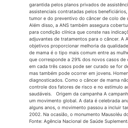
garantida pelos planos privados de assistênc
assistenciais contratadas pelos beneficiári
tumor e do preventivo do câncer de colo de ú
Além disso, a ANS também assegura cobertura
para condição clínica que conste nas indica
adjuvantes de tratamentos para o câncer. A
objetivos proporcionar melhoria da qualidad
de mama é o tipo mais comum entre as mulhe
que corresponde a 29% dos novos casos de câ
em cada três casos pode ser curado se for de
mas também pode ocorrer em jovens. Homens
diagnosticados. Como o câncer de mama não é
controle dos fatores de risco e no estímulo
saudáveis. Origem da campanha A campanha 
um movimento global. A data é celebrada an
alguns anos, o movimento passou a incluir ta
2002. Na ocasião, o monumento Mausoléu do S
Fonte: Agência Nacional de Saúde Suplement