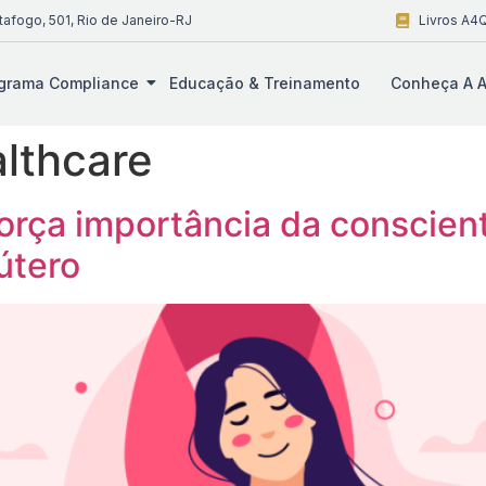
tafogo, 501, Rio de Janeiro-RJ
Livros A4Q
grama Compliance
Educação & Treinamento
Conheça A A
althcare
orça importância da conscien
útero