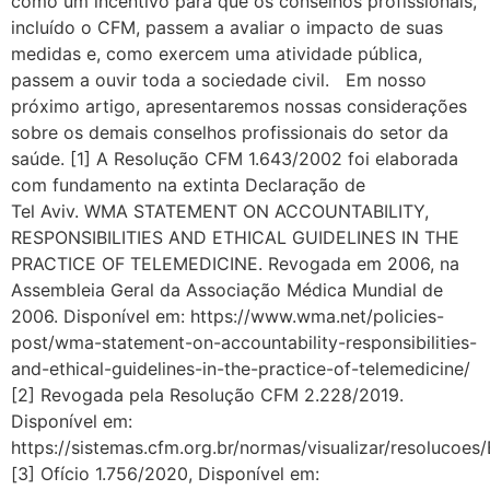
como um incentivo para que os conselhos profissionais,
incluído o CFM, passem a avaliar o impacto de suas
medidas e, como exercem uma atividade pública,
passem a ouvir toda a sociedade civil. Em nosso
próximo artigo, apresentaremos nossas considerações
sobre os demais conselhos profissionais do setor da
saúde. [1] A Resolução CFM 1.643/2002 foi elaborada
com fundamento na extinta Declaração de
Tel Aviv. WMA STATEMENT ON ACCOUNTABILITY,
RESPONSIBILITIES AND ETHICAL GUIDELINES IN THE
PRACTICE OF TELEMEDICINE. Revogada em 2006, na
Assembleia Geral da Associação Médica Mundial de
2006. Disponível em: https://www.wma.net/policies-
post/wma-statement-on-accountability-responsibilities-
and-ethical-guidelines-in-the-practice-of-telemedicine/
[2] Revogada pela Resolução CFM 2.228/2019.
Disponível em:
https://sistemas.cfm.org.br/normas/visualizar/resolucoe
[3] Ofício 1.756/2020, Disponível em: