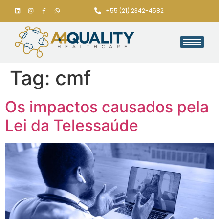
+55 (21) 2342-4582
Tag:
cmf
Os impactos causados pela
Lei da Telessaúde