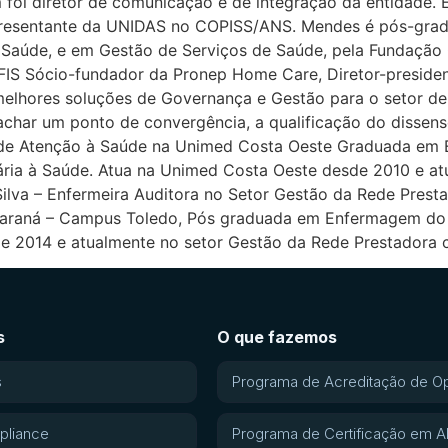
foi diretor de comunicação e de integração da entidade. E
epresentante da UNIDAS no COPISS/ANS. Mendes é pós-gra
Saúde, e em Gestão de Serviços de Saúde, pela Fundação Ge
 FIS Sócio-fundador da Pronep Home Care, Diretor-president
elhores soluções de Governança e Gestão para o setor de 
achar um ponto de convergência, a qualificação do dissen
a de Atenção à Saúde na Unimed Costa Oeste Graduada e
ria à Saúde. Atua na Unimed Costa Oeste desde 2010 e a
ilva – Enfermeira Auditora no Setor Gestão da Rede Pres
 Paraná – Campus Toledo, Pós graduada em Enfermagem do
de 2014 e atualmente no setor Gestão da Rede Prestadora 
s
O que fazemos
s
Programa de Acreditação de O
pliance
Programa de Certificação em 