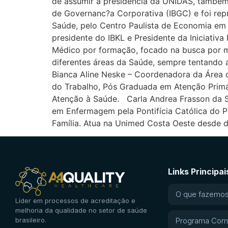
de assumir a presidência da UNIDAS, também 
de Governanc?a Corporativa (IBGC) e foi r
Saúde, pelo Centro Paulista de Economia em 
presidente do IBKL e Presidente da Iniciativa
Médico por formação, focado na busca por m
diferentes áreas da Saúde, sempre tentando 
Bianca Aline Neske – Coordenadora da Áre
do Trabalho, Pós Graduada em Atenção Primá
Atenção à Saúde. Carla Andrea Frasson da S
em Enfermagem pela Pontifícia Católica do
Família. Atua na Unimed Costa Oeste desde 
Links Principai
O que fazemo
Líder em processos de acreditação e
melhoria da qualidade no setor de saúde
brasileiro.
Programa Com