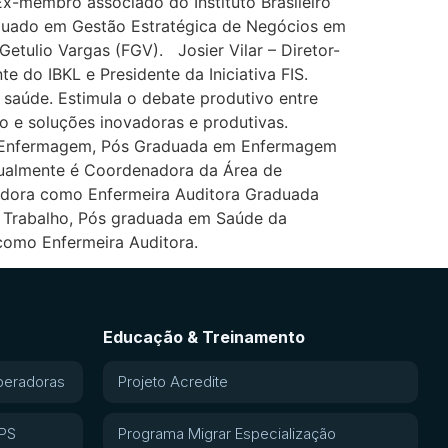
x-membro associado do Instituto Brasileiro
duado em Gestão Estratégica de Negócios em
tulio Vargas (FGV). Josier Vilar – Diretor-
e do IBKL e Presidente da Iniciativa FIS.
saúde. Estimula o debate produtivo entre
so e soluções inovadoras e produtivas.
m Enfermagem, Pós Graduada em Enfermagem
tualmente é Coordenadora da Área de
tadora como Enfermeira Auditora Graduada
 Trabalho, Pós graduada em Saúde da
como Enfermeira Auditora.
Educação & Treinamento
peradoras
Projeto Acredite
APS
Programa Migrar Especialização