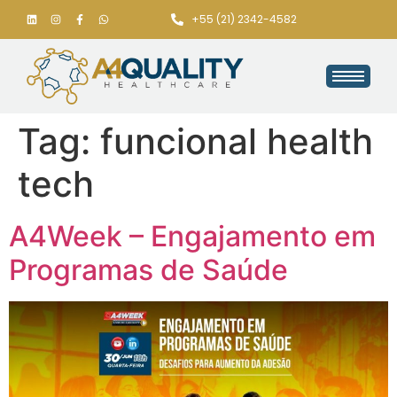
+55 (21) 2342-4582
Tag:
funcional health
tech
A4Week – Engajamento em
Programas de Saúde