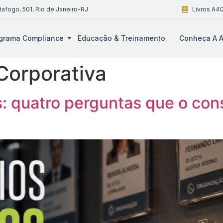
tafogo, 501, Rio de Janeiro-RJ
Livros A4Q
grama Compliance
Educação & Treinamento
Conheça A A
Corporativa
s: quatro perguntas que o con