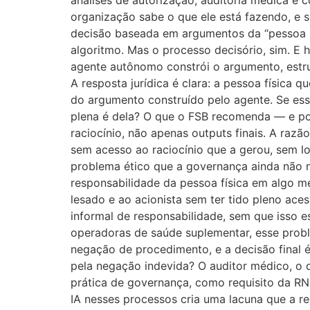
análises de autorização, auditoria médica e c
organização sabe o que ele está fazendo, e se
decisão baseada em argumentos da “pessoa si
algoritmo. Mas o processo decisório, sim. E
agente autônomo constrói o argumento, estrut
A resposta jurídica é clara: a pessoa física 
do argumento construído pelo agente. Se ess
plena é dela? O que o FSB recomenda — e por
raciocínio, não apenas outputs finais. A raz
sem acesso ao raciocínio que a gerou, sem l
problema ético que a governança ainda não 
responsabilidade da pessoa física em algo me
lesado e ao acionista sem ter tido pleno ac
informal de responsabilidade, sem que isso
operadoras de saúde suplementar, esse prob
negação de procedimento, e a decisão final 
pela negação indevida? O auditor médico, o
prática de governança, como requisito da R
IA nesses processos cria uma lacuna que a 