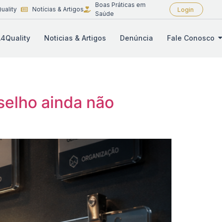
Boas Práticas em
uality
Notícias & Artigos
Login
Saúde
4Quality
Noticias & Artigos
Denúncia
Fale Conosco
selho ainda não