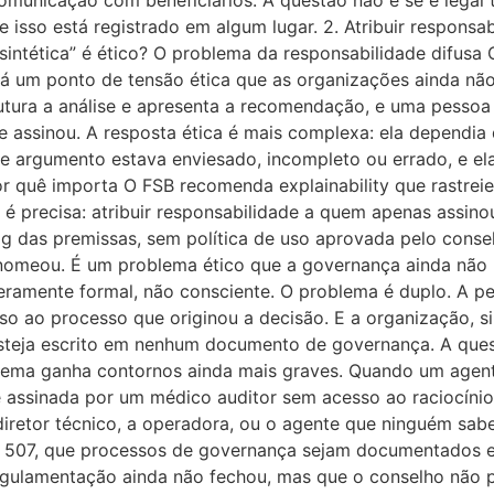
omunicação com beneficiários. A questão não é se é legal t
 isso está registrado em algum lugar. 2. Atribuir responsa
ntética” é ético? O problema da responsabilidade difusa O
 há um ponto de tensão ética que as organizações ainda n
ura a análise e apresenta a recomendação, e uma pessoa fí
que assinou. A resposta ética é mais complexa: ela dependi
e argumento estava enviesado, incompleto ou errado, e ela
 quê importa O FSB recomenda explainability que rastreie
ão é precisa: atribuir responsabilidade a quem apenas assi
og das premissas, sem política de uso aprovada pelo conse
nomeou. É um problema ético que a governança ainda não
ramente formal, não consciente. O problema é duplo. A pes
esso ao processo que originou a decisão. E a organização,
 esteja escrito em nenhum documento de governança. A que
lema ganha contornos ainda mais graves. Quando um agente
é assinada por um médico auditor sem acesso ao raciocíni
 diretor técnico, a operadora, ou o agente que ninguém 
N 507, que processos de governança sejam documentados e
regulamentação ainda não fechou, mas que o conselho não 