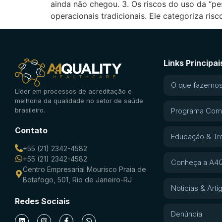
ainda não chegou. 3. Os riscos do uso da “pe
operacionais tradicionais. Ele categoriza ris
Links Principai
O que fazemo
Líder em processos de acreditação e
melhoria da qualidade no setor de saúde
brasileiro.
Programa Com
Contato
Educação & Tr
+55 (21) 2342-4582
+55 (21) 2342-4582
Conheça a A4Q
Centro Empresarial Mourisco Praia de
Botafogo, 501, Rio de Janeiro-RJ
Noticias & Arti
Redes Sociais
Denúncia