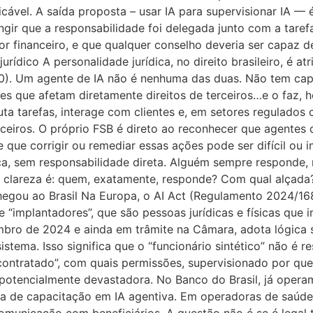
icável. A saída proposta – usar IA para supervisionar IA —
fingir que a responsabilidade foi delegada junto com a taref
r financeiro, e que qualquer conselho deveria ser capaz de
jurídico A personalidade jurídica, no direito brasileiro, é at
. 40). Um agente de IA não é nenhuma das duas. Não tem ca
s que afetam diretamente direitos de terceiros…e o faz, h
a tarefas, interage com clientes e, em setores regulados 
rceiros. O próprio FSB é direto ao reconhecer que agentes 
que corrigir ou remediar essas ações pode ser difícil ou i
ica, sem responsabilidade direta. Alguém sempre responde,
m clareza é: quem, exatamente, responde? Com qual alçad
gou ao Brasil Na Europa, o AI Act (Regulamento 2024/1689)
e “implantadores”, que são pessoas jurídicas e físicas que
o de 2024 e ainda em trâmite na Câmara, adota lógica se
tema. Isso significa que o “funcionário sintético” não é r
ontratado”, com quais permissões, supervisionado por qu
 potencialmente devastadora. No Banco do Brasil, já opera
ma de capacitação em IA agentiva. Em operadoras de saúde