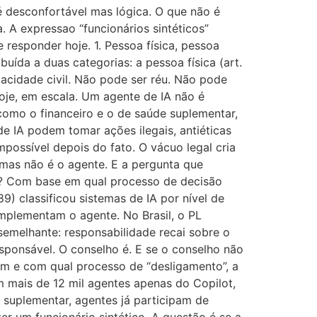
 é desconfortável mas lógica. O que não é
a. A expressao “funcionários sintéticos”
 responder hoje. 1. Pessoa física, pessoa
ribuída a duas categorias: a pessoa física (art.
pacidade civil. Não pode ser réu. Não pode
oje, em escala. Um agente de IA não é
como o financeiro e o de saúde suplementar,
de IA podem tomar ações ilegais, antiéticas
mpossível depois do fato. O vácuo legal cria
 mas não é o agente. E a pergunta que
a? Com base em qual processo de decisão
 classificou sistemas de IA por nível de
 implementam o agente. No Brasil, o PL
melhante: responsabilidade recai sobre o
esponsável. O conselho é. E se o conselho não
em e com qual processo de “desligamento”, a
m mais de 12 mil agentes apenas do Copilot,
 suplementar, agentes já participam de