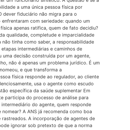
er um funcionário sintético. A questão é se a
bilidade a uma única pessoa física por
 dever fiduciário não migra para o
ão enfrentaram com seriedade: quando um
sica apenas ratifica, quem de fato decidiu?
a da qualidade, completude e imparcialidade
 não tinha como saber, a responsabilidade
 etapas intermediárias e caminhos de
nou uma decisão construída por um agente,
lho, não é apenas um problema jurídico. É um
 nomeou, e que transforma a
soa física responde ao regulador, ao cliente
 silenciosamente, usa o agente como escudo
stão específica da saúde suplementar Em
 participa do processo de análise para
o intermediário do agente, quem responde
sabe nomear? A ANS já recomenda como boa
 rastreados. A incorporação de agentes de
pode ignorar sob pretexto de que a norma