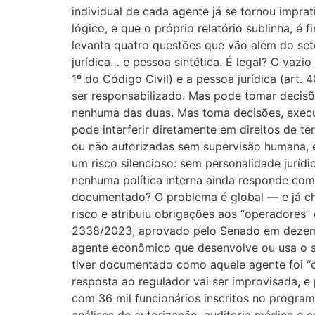
individual de cada agente já se tornou imprat
lógico, e que o próprio relatório sublinha, é 
levanta quatro questões que vão além do seto
jurídica… e pessoa sintética. É legal? O vazio 
1º do Código Civil) e a pessoa jurídica (art
ser responsabilizado. Mas pode tomar decisõe
nenhuma das duas. Mas toma decisões, execut
pode interferir diretamente em direitos de te
ou não autorizadas sem supervisão humana, e 
um risco silencioso: sem personalidade juríd
nenhuma política interna ainda responde co
documentado? O problema é global — e já che
risco e atribuiu obrigações aos “operadores” 
2338/2023, aprovado pelo Senado em dezembr
agente econômico que desenvolve ou usa o sis
tiver documentado como aquele agente foi “c
resposta ao regulador vai ser improvisada, e
com 36 mil funcionários inscritos no progra