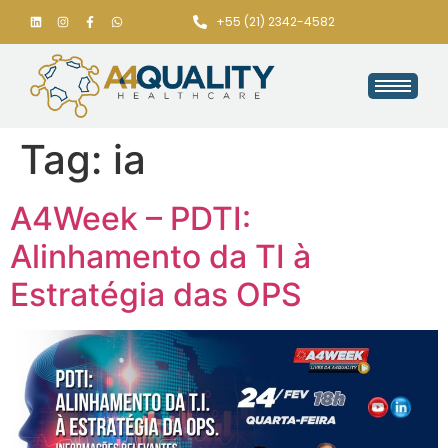
+55 (21) 2342-4582
Tag:
ia
A4Week – PDTI:
Alinhamento da TI à
Estratégia das OPS