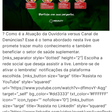
? Como é a Atuação da Ouvidoria versus Canal de
Denúncias? Esse é o tema abordado nesta live que
promete trazer muito conhecimento e também
beneficiar o setor de saúde suplementar.
[mks_separator style=”dotted” height=”2″] Escolha a
rede social que deseja assistir a live. Lembre-se de
ativar o lembrete/ notificações da plataforma
escolhida. [mks_button size=”large” title=”Assista no
YouTube” style=”squared”
url=”https://www.youtube.com/watch?v=dfImovY-Aqg”
target=”_self” bg_color=”#dd3333″ txt_color=”#FFFFFF”
icon=”” icon_type=”” nofollow=”0″] [mks_button
size=”large” title=”Assista no LinkedIn” style=”squared”
url=”https://www.linkedin.com/video/event/urn:li:ugcP