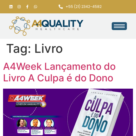
+55 (21) 2342-4582
Tag:
Livro
A4Week Lançamento do
Livro A Culpa é do Dono