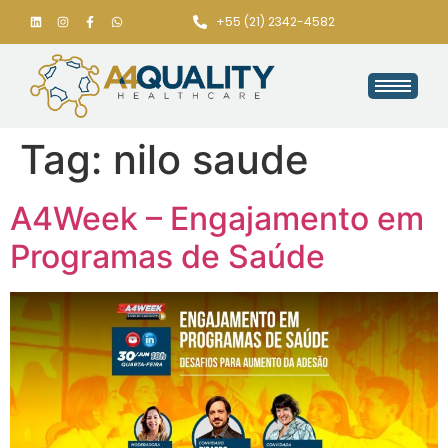
+55 (21) 2342-4582
Tag:
nilo saude
A4Week – Engajamento em
Programas de Saúde