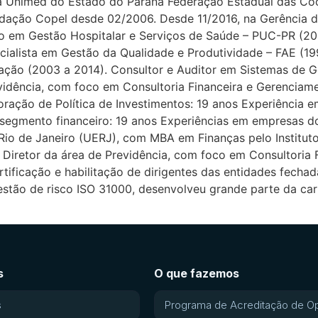
da Unimed do Estado do Paraná Federação Estadual das C
dação Copel desde 02/2006. Desde 11/2016, na Gerência 
o em Gestão Hospitalar e Serviços de Saúde – PUC-PR (2
ecialista em Gestão da Qualidade e Produtividade – FAE (1
ação (2003 a 2014). Consultor e Auditor em Sistemas de 
vidência, com foco em Consultoria Financeira e Gerenciam
boração de Política de Investimentos: 19 anos Experiênci
segmento financeiro: 19 anos Experiências em empresas do
Rio de Janeiro (UERJ), com MBA em Finanças pelo Institu
 Diretor da área de Previdência, com foco em Consultoria 
rtificação e habilitação de dirigentes das entidades fec
estão de risco ISO 31000, desenvolveu grande parte da ca
s
O que fazemos
s
Programa de Acreditação de O