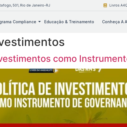
tafogo, 501, Rio de Janeiro-RJ
Livros A4Q
grama Compliance
Educação & Treinamento
Conheça A A
nvestimentos
nvestimentos como Instrumen