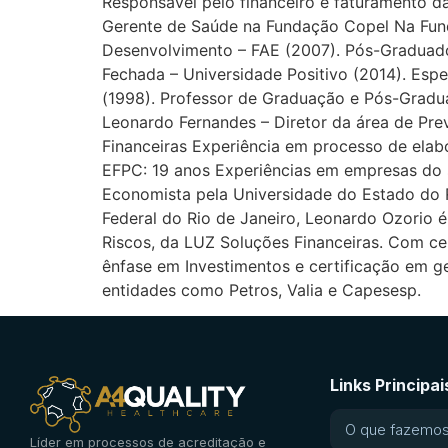
Responsável pelo financeiro e faturamento 
Gerente de Saúde na Fundação Copel Na Fun
Desenvolvimento – FAE (2007). Pós-Graduad
Fechada – Universidade Positivo (2014). Esp
(1998). Professor de Graduação e Pós-Gradu
Leonardo Fernandes – Diretor da área de Pre
Financeiras Experiência em processo de ela
EFPC: 19 anos Experiências em empresas do 
Economista pela Universidade do Estado do 
Federal do Rio de Janeiro, Leonardo Ozorio é
Riscos, da LUZ Soluções Financeiras. Com ce
ênfase em Investimentos e certificação em g
entidades como Petros, Valia e Capesesp.
Links Principai
O que fazemo
Líder em processos de acreditação e