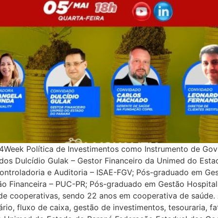
 A4Week Política de Investimentos como Instrumento de 
dados Dulcídio Gulak – Gestor Financeiro da Unimed do Es
ntroladoria e Auditoria – ISAE-FGV; Pós-graduado em Ge
o Financeira – PUC-PR; Pós-graduado em Gestão Hospital
e cooperativas, sendo 22 anos em cooperativa de saúde. A
io, fluxo de caixa, gestão de investimentos, tesouraria, f