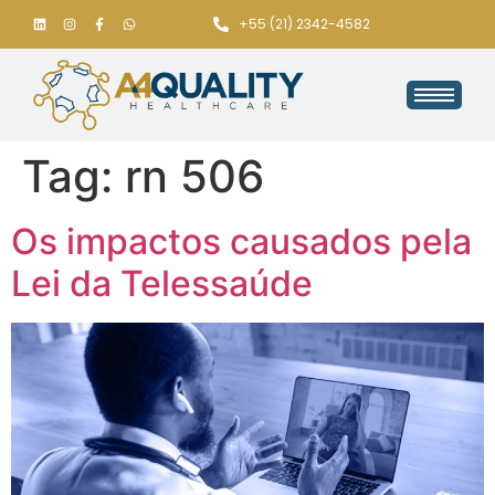
+55 (21) 2342-4582
Tag:
rn 506
Os impactos causados pela
Lei da Telessaúde