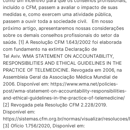
como um incentivo para que os conselhos profissionais,
incluído o CFM, passem a avaliar o impacto de suas
medidas e, como exercem uma atividade pública,
passem a ouvir toda a sociedade civil. Em nosso
próximo artigo, apresentaremos nossas considerações
sobre os demais conselhos profissionais do setor da
saúde. [1] A Resolução CFM 1.643/2002 foi elaborada
com fundamento na extinta Declaração de
Tel Aviv. WMA STATEMENT ON ACCOUNTABILITY,
RESPONSIBILITIES AND ETHICAL GUIDELINES IN THE
PRACTICE OF TELEMEDICINE. Revogada em 2006, na
Assembleia Geral da Associação Médica Mundial de
2006. Disponível em: https://www.wma.net/policies-
post/wma-statement-on-accountability-responsibilities-
and-ethical-guidelines-in-the-practice-of-telemedicine/
[2] Revogada pela Resolução CFM 2.228/2019.
Disponível em:
https://sistemas.cfm.org.br/normas/visualizar/resolucoe
[3] Ofício 1.756/2020, Disponível em: