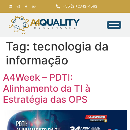
+55 (21) 2342-4582
Tag:
tecnologia da
informação
A4Week – PDTI:
Alinhamento da TI à
Estratégia das OPS