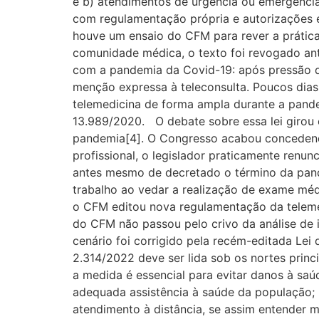
e b) atendimentos de urgência ou emergência
com regulamentação própria e autorizações 
houve um ensaio do CFM para rever a prátic
comunidade médica, o texto foi revogado ant
com a pandemia da Covid-19: após pressão do
menção expressa à teleconsulta. Poucos dias
telemedicina de forma ampla durante a pand
13.989/2020. O debate sobre essa lei girou
pandemia[4]. O Congresso acabou concedendo
profissional, o legislador praticamente renu
antes mesmo de decretado o término da pande
trabalho ao vedar a realização de exame méd
o CFM editou nova regulamentação da teleme
do CFM não passou pelo crivo da análise de 
cenário foi corrigido pela recém-editada Le
2.314/2022 deve ser lida sob os nortes princ
a medida é essencial para evitar danos à sa
adequada assistência à saúde da população; 
atendimento à distância, se assim entender m