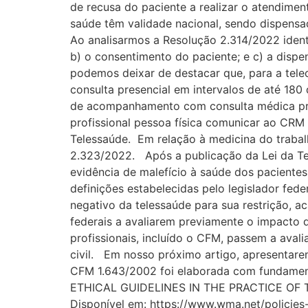
de recusa do paciente a realizar o atendimen
saúde têm validade nacional, sendo dispensa
Ao analisarmos a Resolução 2.314/2022 ident
b) o consentimento do paciente; e c) a dispe
podemos deixar de destacar que, para a tele
consulta presencial em intervalos de até 18
de acompanhamento com consulta médica pre
profissional pessoa física comunicar ao CRM
Telessaúde. Em relação à medicina do trabal
2.323/2022. Após a publicação da Lei da Te
evidência de malefício à saúde dos paciente
definições estabelecidas pelo legislador fed
negativo da telessaúde para sua restrição, a
federais a avaliarem previamente o impacto 
profissionais, incluído o CFM, passem a ava
civil. Em nosso próximo artigo, apresentare
CFM 1.643/2002 foi elaborada com fundame
ETHICAL GUIDELINES IN THE PRACTICE OF TE
Disponível em: https://www.wma.net/policies-