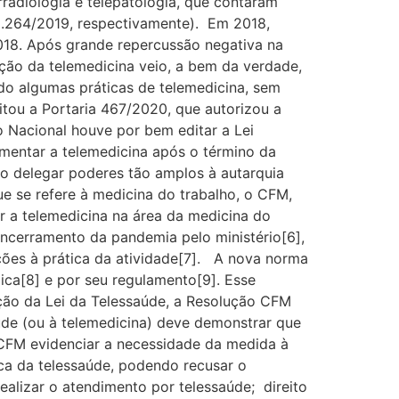
radiologia e telepatologia, que contaram
2.264/2019, respectivamente). Em 2018,
018. Após grande repercussão negativa na
ção da telemedicina veio, a bem da verdade,
do algumas práticas de telemedicina, sem
tou a Portaria 467/2020, que autorizou a
 Nacional houve por bem editar a Lei
mentar a telemedicina após o término da
o delegar poderes tão amplos à autarquia
ue se refere à medicina do trabalho, o CFM,
 a telemedicina na área da medicina do
ncerramento da pandemia pelo ministério[6],
ões à prática da atividade[7]. A nova norma
ica[8] e por seu regulamento[9]. Esse
ição da Lei da Telessaúde, a Resolução CFM
aúde (ou à telemedicina) deve demonstrar que
 CFM evidenciar a necessidade da medida à
ca da telessaúde, podendo recusar o
ealizar o atendimento por telessaúde; direito