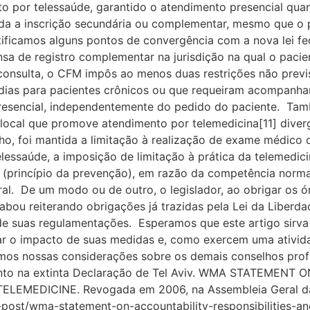
to por telessaúde, garantido o atendimento presencial qua
da a inscrição secundária ou complementar, mesmo que o p
ificamos alguns pontos de convergência com a nova lei fed
nsa de registro complementar na jurisdição na qual o pacie
consulta, o CFM impôs ao menos duas restrições não previs
0 dias para pacientes crônicos ou que requeiram acompanh
sencial, independentemente do pedido do paciente. Tam
 local que promove atendimento por telemedicina[11] diver
ho, foi mantida a limitação à realização de exame médico
lessaúde, a imposição de limitação à prática da telemedi
s (princípio da prevenção), em razão da competência norma
eral. De um modo ou de outro, o legislador, ao obrigar os 
cabou reiterando obrigações já trazidas pela Lei da Liberd
de suas regulamentações. Esperamos que este artigo sirv
liar o impacto de suas medidas e, como exercem uma ativid
mos nossas considerações sobre os demais conselhos profis
nto na extinta Declaração de Tel Aviv. WMA STATEMENT
LEMEDICINE. Revogada em 2006, na Assembleia Geral da
post/wma-statement-on-accountability-responsibilities-and