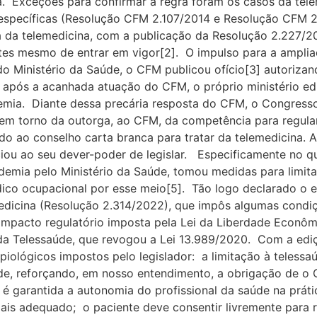
. Exceções para confirmar a regra foram os casos da teler
específicas (Resolução CFM 2.107/2014 e Resolução CFM 
a da telemedicina, com a publicação da Resolução 2.227/2
es mesmo de entrar em vigor[2]. O impulso para a amplia
 Ministério da Saúde, o CFM publicou ofício[3] autorizan
 após a acanhada atuação do CFM, o próprio ministério edi
emia. Diante dessa precária resposta do CFM, o Congresso
 em torno da outorga, ao CFM, da competência para regula
 ao conselho carta branca para tratar da telemedicina. A
nciou ao seu dever-poder de legislar. Especificamente no q
mia pelo Ministério da Saúde, tomou medidas para limitar
ico ocupacional por esse meio[5]. Tão logo declarado o e
dicina (Resolução 2.314/2022), que impôs algumas condiç
impacto regulatório imposta pela Lei da Liberdade Econôm
i da Telessaúde, que revogou a Lei 13.989/2020. Com a ed
ipiológicos impostos pelo legislador: a limitação à teless
úde, reforçando, em nosso entendimento, a obrigação de o
é garantida a autonomia do profissional da saúde na práti
ais adequado; o paciente deve consentir livremente para r