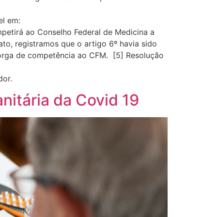
el em:
mpetirá ao Conselho Federal de Medicina a
to, registramos que o artigo 6º havia sido
torga de competência ao CFM. [5] Resolução
dor.
nitária da Covid 19