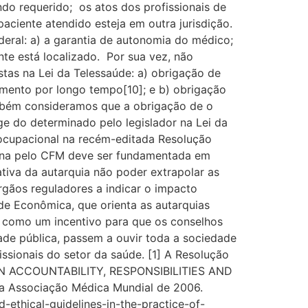
ndo requerido; os atos dos profissionais de
aciente atendido esteja em outra jurisdição.
eral: a) a garantia de autonomia do médico;
nte está localizado. Por sua vez, não
tas na Lei da Telessaúde: a) obrigação de
amento por longo tempo[10]; e b) obrigação
bém consideramos que a obrigação de o
ge do determinado pelo legislador na Lei da
 ocupacional na recém-editada Resolução
cina pelo CFM deve ser fundamentada em
tiva da autarquia não poder extrapolar as
órgãos reguladores a indicar o impacto
ade Econômica, que orienta as autarquias
a como um incentivo para que os conselhos
ade pública, passem a ouvir toda a sociedade
sionais do setor da saúde. [1] A Resolução
 ON ACCOUNTABILITY, RESPONSIBILITIES AND
 Associação Médica Mundial de 2006.
-ethical-guidelines-in-the-practice-of-