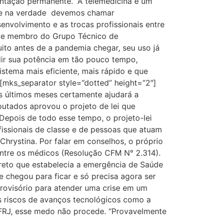
mentação permanente. “A telemedicina é um
 que na verdade devemos chamar
nvolvimento e as trocas profissionais entre
de e membro do Grupo Técnico de
ito antes de a pandemia chegar, seu uso já
andir sua potência em tão pouco tempo,
stema mais eficiente, mais rápido e que
 [mks_separator style=”dotted” height=”2″]
s últimos meses certamente ajudará a
putados aprovou o projeto de lei que
Depois de todo esse tempo, o projeto-lei
issionais de classe e de pessoas que atuam
Chrystina. Por falar em conselhos, o próprio
entre os médicos (Resolução CFM N° 2.314).
creto que estabelecia a emergência de Saúde
e chegou para ficar e só precisa agora ser
provisório para atender uma crise em um
s riscos de avanços tecnológicos como a
UFRJ, esse medo não procede. “Provavelmente