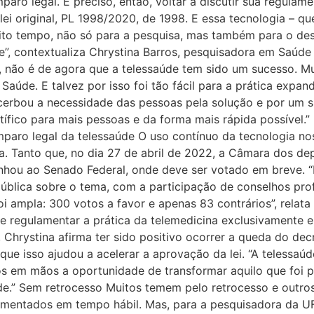
paro legal. É preciso, então, voltar a discutir sua regula
ei original, PL 1998/2020, de 1998. E essa tecnologia –
ito tempo, não só para a pesquisa, mas também para o dese
úde”, contextualiza Chrystina Barros, pesquisadora em Saú
 não é de agora que a telessaúde tem sido um sucesso. Mu
 Saúde. E talvez por isso foi tão fácil para a prática exp
cerbou a necessidade das pessoas pela solução e por um si
ífico para mais pessoas e da forma mais rápida possível.”
mparo legal da telessaúde O uso contínuo da tecnologia no
a. Tanto que, no dia 27 de abril de 2022, a Câmara dos de
nhou ao Senado Federal, onde deve ser votado em breve. “
blica sobre o tema, com a participação de conselhos prof
i ampla: 300 votos a favor e apenas 83 contrários”, relata 
 regulamentar a prática da telemedicina exclusivamente 
 Chrystina afirma ter sido positivo ocorrer a queda do de
ue isso ajudou a acelerar a aprovação da lei. “A telessaúd
os em mãos a oportunidade de transformar aquilo que foi 
de.” Sem retrocesso Muitos temem pelo retrocesso e outro
lamentados em tempo hábil. Mas, para a pesquisadora da 