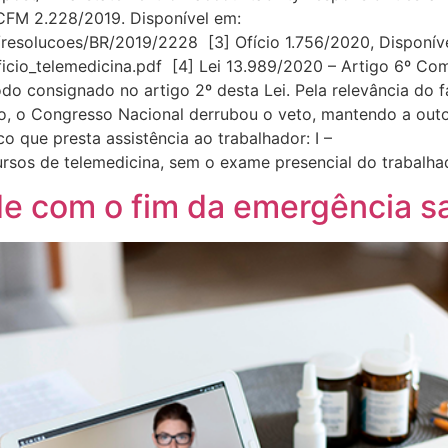
CFM 2.228/2019. Disponível em:
r/resolucoes/BR/2019/2228 [3] Ofício 1.756/2020, Disponív
ficio_telemedicina.pdf [4] Lei 13.989/2020 – Artigo 6º Co
o consignado no artigo 2º desta Lei. Pela relevância do fa
ão, o Congresso Nacional derrubou o veto, mantendo a ou
 que presta assistência ao trabalhador: I –
sos de telemedicina, sem o exame presencial do trabalha
e com o fim da emergência sa