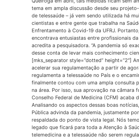
Queiroga em abril, tais medidas ficam sem am
tema em ampla discussão desde seu projeto-l
de telessaúde – já vem sendo utilizada há mu
cientistas e entre gente que trabalha na Sa
Enfrentamento à Covid-19 da UFRJ. Portanto,
encontrava entusiastas entre profissionais da
acredita a pesquisadora. “A pandemia só exa
desse conta de levar mais conhecimento cient
[mks_separator style=”dotted” height=”2″] A
acelerar sua regulamentação a partir de agor
regulamenta a telessaúde no País e o encami
finalmente contou com uma ampla consulta pú
na área. Por isso, sua aprovação na câmara fo
Conselho Federal de Medicina (CFM) acaba de
Analisando os aspectos dessas boas notícias,
Pública advinda da pandemia, justamente porq
respaldada do ponto de vista legal. Nós tem
legado que ficará para toda a Atenção à Saú
telemedicina e a telessaúde não serem regu