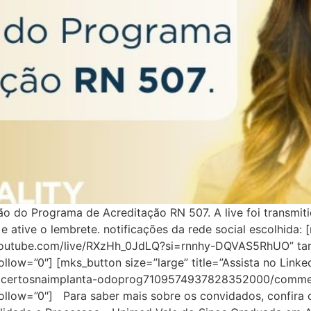
o do Programa de Acreditação RN 507. A live foi transmiti
e ative o lembrete. notificações da rede social escolhida: 
.youtube.com/live/RXzHh_0JdLQ?si=rnnhy-DQVAS5RhUO” tar
llow=”0″] [mks_button size=”large” title=”Assista no Linke
seacertosnaimplanta-odoprog7109574937828352000/comment
follow=”0″] Para saber mais sobre os convidados, confira