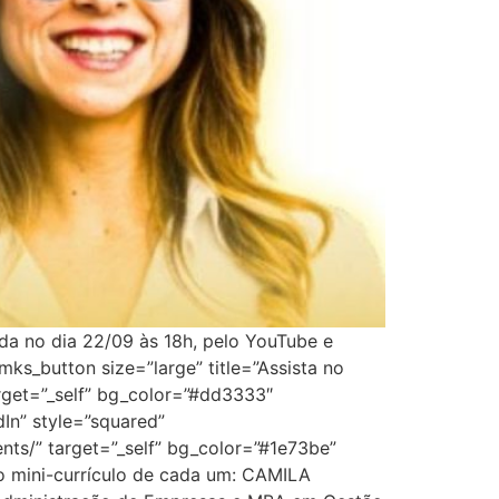
da no dia 22/09 às 18h, pelo YouTube e
[mks_button size=”large” title=”Assista no
get=”_self” bg_color=”#dd3333″
dIn” style=”squared”
s/” target=”_self” bg_color=”#1e73be”
 o mini-currículo de cada um: CAMILA