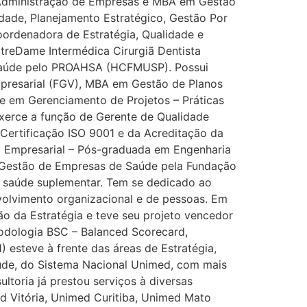
 Administração de Empresas e MBA em Gestão
ade, Planejamento Estratégico, Gestão Por
Coordenadora de Estratégia, Qualidade e
reDame Intermédica Cirurgiã Dentista
 Saúde pelo PROAHSA (HCFMUSP). Possui
presarial (FGV), MBA em Gestão de Planos
 em Gerenciamento de Projetos – Práticas
xerce a função de Gerente de Qualidade
Certificação ISO 9001 e da Acreditação da
 Empresarial – Pós-graduada em Engenharia
 Gestão de Empresas de Saúde pela Fundação
 saúde suplementar. Tem se dedicado ao
volvimento organizacional e de pessoas. Em
o da Estratégia e teve seu projeto vencedor
todologia BSC – Balanced Scorecard,
 esteve à frente das áreas de Estratégia,
úde, do Sistema Nacional Unimed, com mais
ltoria já prestou serviços à diversas
d Vitória, Unimed Curitiba, Unimed Mato