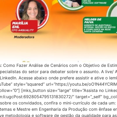
: Como Fazer Análise de Cenários com o Objetivo de Esti
pecialistas do setor para debater sobre o assunto. A live/
inkedIn. Acesse abaixo onde prefere assistir e ative o lemb
YouTube” style=”squared” url=”https://youtu.be/oO1N44YCRl
llow=”0″] [mks_button size=”large” title=”Assista no Linke
rn:li:ugcPost:6928054795131830272/” target=”_self” bg_col
sobre os convidados, confira o mini-currículo de cada um:
istemas e Mestre em Engenharia da Produção com ênfase 
ve metodologia e software de gestão da qualidade para as