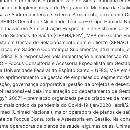
lidade e Processos – Unimed Vale do Sinos Graduada em
ência em Implementação de Programa de Melhoria da Qualid
sas e Auditoria interna e externa. Atualmente, atua como 
SHIRO- Gerente de Qualidade Técnica – Grupo Hapvida Not
graduação em Administração Hospitalar e de Sistemas de
r e de Sistemas de Saúde (CEAHS/FGV), MBA em Gestão Em
sta em Gestão do Relacionamento com o Cliente (SENAC) e
ação em Saúde e Odontologia Suplementar, atualmente, e
dica. E é responsável pela implantação e manutenção da 
– Foccus Consultoria e Acessoria Especialista em Gestão
a Universidade Federal do Espírito Santo – UFES, MBA em
 no aprimoramento de gestão de empresas do segmento da
vação, governança corporativa, gestão de projetos e desen
oi responsável pela implantação do departamento de Gestã
egy™ 2007” – premiação organizada pelos criadores da me
o mais crítico da pandemia do Covid-19 (jan/2020- abril/21)
nimed (Unimed Nacional), maior operadora de planos de sa
nte da Foccus Consultoria e Assessoria em Gestão. Na consu
nte operadoras de planos de saúde, algumas delas: Unime