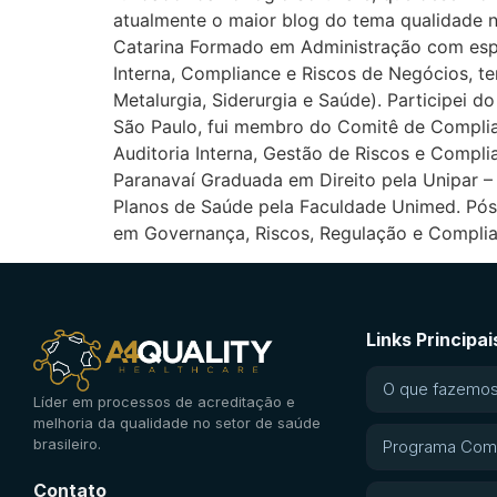
atualmente o maior blog do tema qualidade no
Catarina Formado em Administração com espe
Interna, Compliance e Riscos de Negócios, te
Metalurgia, Siderurgia e Saúde). Participei
São Paulo, fui membro do Comitê de Complia
Auditoria Interna, Gestão de Riscos e Complia
Paranavaí Graduada em Direito pela Unipar 
Planos de Saúde pela Faculdade Unimed. Pós
em Governança, Riscos, Regulação e Compl
Links Principai
O que fazemo
Líder em processos de acreditação e
melhoria da qualidade no setor de saúde
brasileiro.
Programa Com
Contato