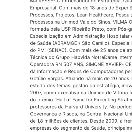
MAIRESSE- Coordenadora de Estratégia, Qua
Empresarial. Com mais de 18 anos de Experi
Processos, Projetos, Lean Healthcare, Pesqui
Processos na Unimed Vale do Sinos. VILMA O
formada pela USP Ribeirão Preto, com Pós-
Especialização em Administração Hospitala
de Saúde (ABRAMGE / São Camilo). Especiali
do PMI (SENAC). Com mais de 25 anos de atu
Técnica do Grupo Hapvida NotreDame Intermé
Operadora RN 507 ANS. SIMONE XAVIER- CEO 
da Informação e Redes de Computadores pel
Getúlio Vargas. Atuando há mais de 20 anos
estudo dos temas: gestão da estratégia, ino
2007, como executiva na Unimed de Vitória f
do prêmio “Hall of Fame for Executing Strat
professores da Harvard University. No períod
Governança e Riscos, na Central Nacional U
de 1,8 milhões de clientes. Desde 2009, à fre
empresas do segmento da Saúde, principalme