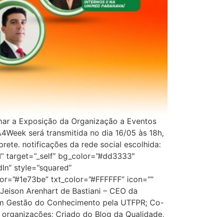
mar a Exposição da Organização a Eventos
 A4Week será transmitida no dia 16/05 às 18h,
rete. notificações da rede social escolhida:
M” target=”_self” bg_color=”#dd3333″
dIn” style=”squared”
or=”#1e73be” txt_color=”#FFFFFF” icon=””
 Jeison Arenhart de Bastiani – CEO da
em Gestão do Conhecimento pela UTFPR; Co-
 organizações; Criado do Blog da Qualidade,