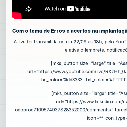
Com o tema de Erros e acertos na implantaç
A live foi transmitida no dia 22/09 às 18h, pelo You
e ative o lembrete. notificaç
[mks_button size=”large” title=”As
url=”https://www.youtube.com/live/RXzHh_0
bg_color=”#dd3333″ txt_color=”#FFFFFF
[mks_button size=”large” title=”As
url=”https://www.linkedin.com/e
odoprog7109574937828352000/comments/” target=”
icon=”” icon_type