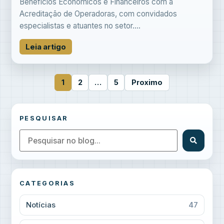
Benefícios Econômicos e Financeiros com a
Acreditação de Operadoras, com convidados
especialistas e atuantes no setor....
Leia artigo
1
2
…
5
Proximo
PESQUISAR
CATEGORIAS
Notícias
47