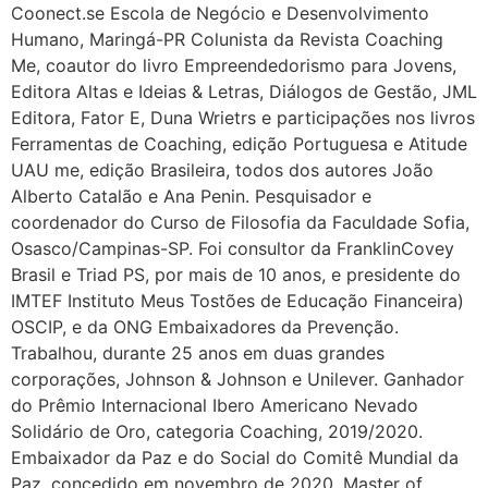
Coonect.se Escola de Negócio e Desenvolvimento
Humano, Maringá-PR Colunista da Revista Coaching
Me, coautor do livro Empreendedorismo para Jovens,
Editora Altas e Ideias & Letras, Diálogos de Gestão, JML
Editora, Fator E, Duna Wrietrs e participações nos livros
Ferramentas de Coaching, edição Portuguesa e Atitude
UAU me, edição Brasileira, todos dos autores João
Alberto Catalão e Ana Penin. Pesquisador e
coordenador do Curso de Filosofia da Faculdade Sofia,
Osasco/Campinas-SP. Foi consultor da FranklinCovey
Brasil e Triad PS, por mais de 10 anos, e presidente do
IMTEF Instituto Meus Tostões de Educação Financeira)
OSCIP, e da ONG Embaixadores da Prevenção.
Trabalhou, durante 25 anos em duas grandes
corporações, Johnson & Johnson e Unilever. Ganhador
do Prêmio Internacional Ibero Americano Nevado
Solidário de Oro, categoria Coaching, 2019/2020.
Embaixador da Paz e do Social do Comitê Mundial da
Paz, concedido em novembro de 2020. Master of