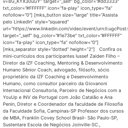
v=8G_KYX30uGY” target=”_self” bg_color=”#dd3333″
txt_color=”#FFFFFF” icon=”fa-play” icon_type=”fa”
nofollow=”0″] [mks_button size=”large” title=”Assista
pelo LinkedIn” style=”squared”
url=”https://www.linkedin.com/video/event/urn:li:ugcPo
target=”_self” bg_color=”#1e73be” txt_color=”#FFFFFF”
icon=”fa-play” icon_type=”fa” nofollow=”0″]
[mks_separator style=”dotted” height=”2″] Confira os
mini-currículos dos participantes Iussef Zaiden Filho –
Diretor da IZF Coaching, Mentoring & Desenvolvimento
Humano Sênior Coach, advogado, filósofo, sócio
proprietário da IZF Coaching e Desenvolvimento
Humano, como consultor parceiro da Giovanoni
Internacional Consultoria, Parceiro de Negócios com a
YouUp e INV de Portugal com João Catalão e Ana
Penin, Diretor e Coordenador da faculdade de Filosofia
da Faculdade Sofia, Campinas-SP Professor dos cursos
de MBA, Franklin Covey School Brasil- São Paulo-SP,
Sustentare Escola de Negócios Joinville-SC.,