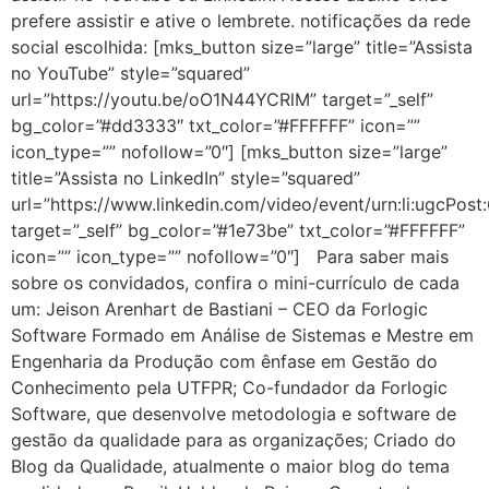
prefere assistir e ative o lembrete. notificações da rede
social escolhida: [mks_button size=”large” title=”Assista
no YouTube” style=”squared”
url=”https://youtu.be/oO1N44YCRlM” target=”_self”
bg_color=”#dd3333″ txt_color=”#FFFFFF” icon=””
icon_type=”” nofollow=”0″] [mks_button size=”large”
title=”Assista no LinkedIn” style=”squared”
url=”https://www.linkedin.com/video/event/urn:li:ugcPo
target=”_self” bg_color=”#1e73be” txt_color=”#FFFFFF”
icon=”” icon_type=”” nofollow=”0″] Para saber mais
sobre os convidados, confira o mini-currículo de cada
um: Jeison Arenhart de Bastiani – CEO da Forlogic
Software Formado em Análise de Sistemas e Mestre em
Engenharia da Produção com ênfase em Gestão do
Conhecimento pela UTFPR; Co-fundador da Forlogic
Software, que desenvolve metodologia e software de
gestão da qualidade para as organizações; Criado do
Blog da Qualidade, atualmente o maior blog do tema