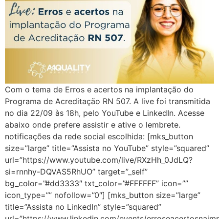
Com o tema de Erros e acertos na implantação do
Programa de Acreditação RN 507. A live foi transmitida
no dia 22/09 às 18h, pelo YouTube e LinkedIn. Acesse
abaixo onde prefere assistir e ative o lembrete.
notificações da rede social escolhida: [mks_button
size=”large” title=”Assista no YouTube” style=”squared”
url=”https://www.youtube.com/live/RXzHh_0JdLQ?
si=rnnhy-DQVAS5RhUO” target=”_self”
bg_color=”#dd3333″ txt_color=”#FFFFFF” icon=””
icon_type=”” nofollow=”0″] [mks_button size=”large”
title=”Assista no LinkedIn” style=”squared”
url=”https://www.linkedin.com/events/erroseacertosnaim