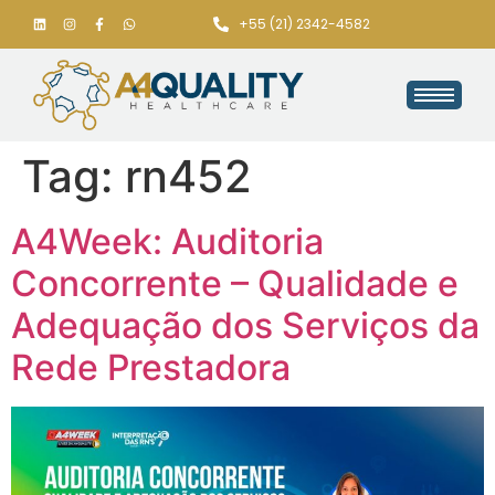
+55 (21) 2342-4582
Tag:
rn452
A4Week: Auditoria
Concorrente – Qualidade e
Adequação dos Serviços da
Rede Prestadora