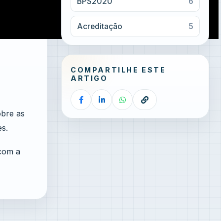
BPS2020
6
Acreditação
5
COMPARTILHE ESTE
ARTIGO
obre as
es.
 com a