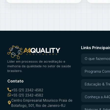
Links Principai
O que fazemo
Líder em processos de acreditação e
melhoria da qualidade no setor de saúde
brasileiro.
Programa Com
Contato
Educação & Tr
+55 (21) 2342-4582
+55 (21) 2342-4582
Conheça a A4Q
Centro Empresarial Mourisco Praia de
Botafogo, 501, Rio de Janeiro-RJ
Noticias & Arti