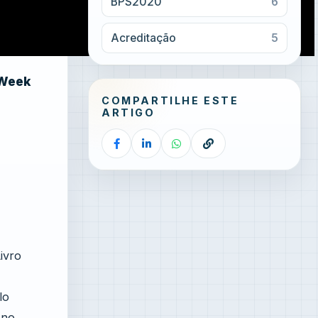
BPS2020
6
Acreditação
5
4Week
COMPARTILHE ESTE
ARTIGO
ivro
lo
 no