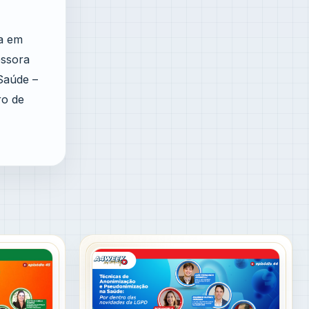
da em
essora
Saúde –
ro de