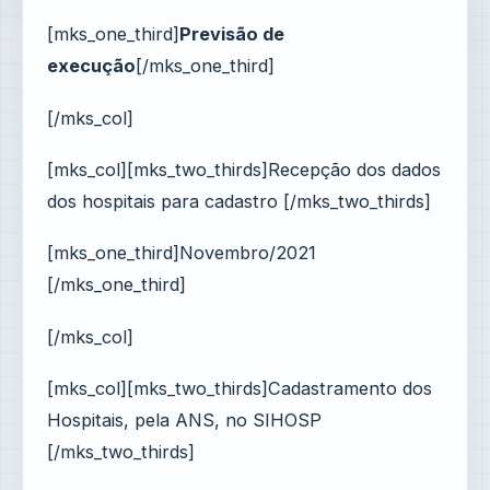
[mks_one_third]
Previsão de
execução
[/mks_one_third]
[/mks_col]
[mks_col][mks_two_thirds]Recepção dos dados
dos hospitais para cadastro [/mks_two_thirds]
[mks_one_third]Novembro/2021
[/mks_one_third]
[/mks_col]
[mks_col][mks_two_thirds]Cadastramento dos
Hospitais, pela ANS, no SIHOSP
[/mks_two_thirds]