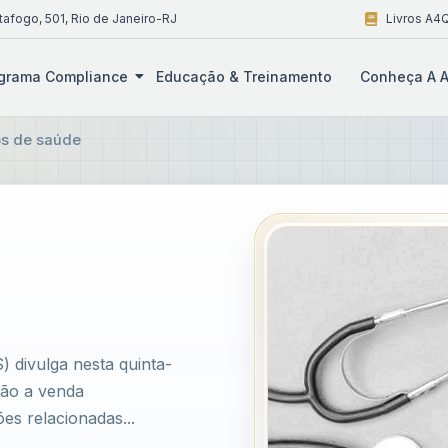
tafogo, 501, Rio de Janeiro-RJ
Livros A4Q
grama Compliance
Educação & Treinamento
Conheça A A
os de saúde
 divulga nesta quinta-
erão a venda
s relacionadas...