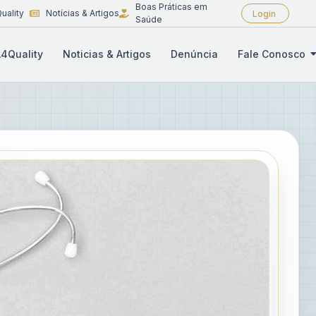
Boas Práticas em
uality
Notícias & Artigos
Login
Saúde
4Quality
Noticias & Artigos
Denúncia
Fale Conosco