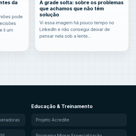
ntes da
A grade solta: sobre os problemas
que achamos que não têm
solução
uniões pode
Vi essa imagem há pouco tempo no
decisões
LinkedIn e não consegui deixar de
 li um
pensar nela sob a lente...
Educação & Treinamento
peradoras
Projeto Acredite
APS
Programa Migrar Especialização