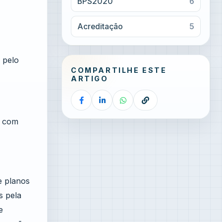
BPS2020
6
Acreditação
5
 pelo
COMPARTILHE ESTE
ARTIGO
m com
e planos
s pela
e