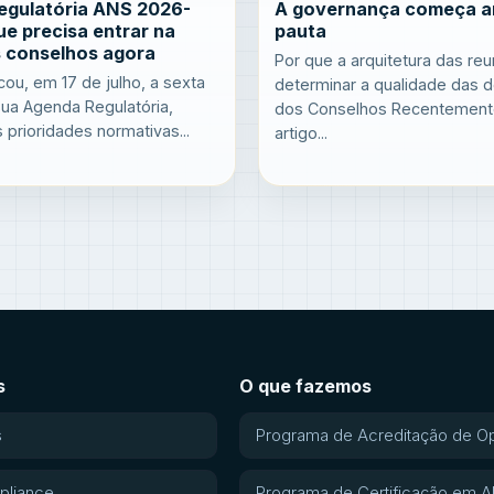
egulatória ANS 2026-
A governança começa a
ue precisa entrar na
pauta
 conselhos agora
Por que a arquitetura das re
cou, em 17 de julho, a sexta
determinar a qualidade das 
ua Agenda Regulatória,
dos Conselhos Recentemente
 prioridades normativas...
artigo...
s
O que fazemos
s
Programa de Acreditação de O
pliance
Programa de Certificação em 