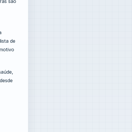
oras são
a
ista de
motivo
saúde,
 desde