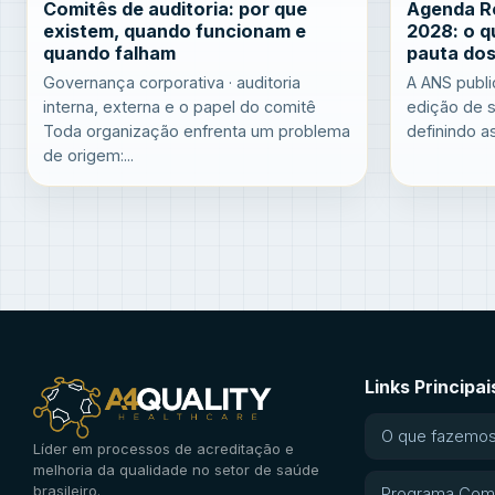
Comitês de auditoria: por que
Agenda R
existem, quando funcionam e
2028: o q
quando falham
pauta dos
Governança corporativa · auditoria
A ANS publi
interna, externa e o papel do comitê
edição de s
Toda organização enfrenta um problema
definindo as
de origem:...
Links Principai
O que fazemo
Líder em processos de acreditação e
melhoria da qualidade no setor de saúde
brasileiro.
Programa Com