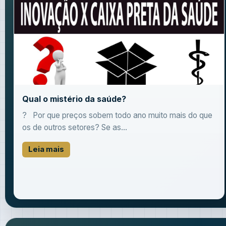
Qual o mistério da saúde?
? Por que preços sobem todo ano muito mais do que
os de outros setores? Se as...
Leia mais