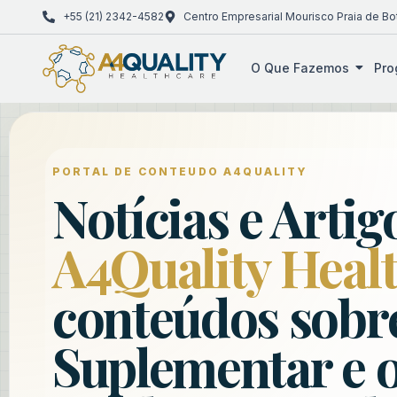
+55 (21) 2342-4582
Centro Empresarial Mourisco Praia de Bo
O Que Fazemos
Pro
PORTAL DE CONTEUDO A4QUALITY
Notícias e Artig
A4Quality Heal
conteúdos sobr
Suplementar e o