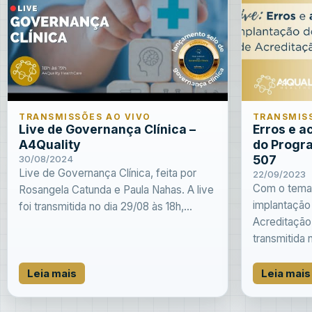
TRANSMISSÕES AO VIVO
TRANSMISS
Live de Governança Clínica –
Erros e a
A4Quality
do Progr
507
30/08/2024
Live de Governança Clínica, feita por
22/09/2023
Com o tema 
Rosangela Catunda e Paula Nahas. A live
implantação
foi transmitida no dia 29/08 às 18h,...
Acreditação 
transmitida n
Leia mais
Leia mais