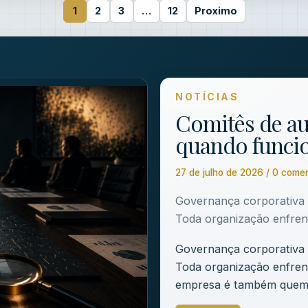
1
2
3
…
12
Proximo
NOTÍCIAS
Comitês de au
quando funci
27 de julho de 2026 / 0 come
Governança corporativa ·
Toda organização enfrent
Governança corporativa ·
Toda organização enfren
empresa é também quem 