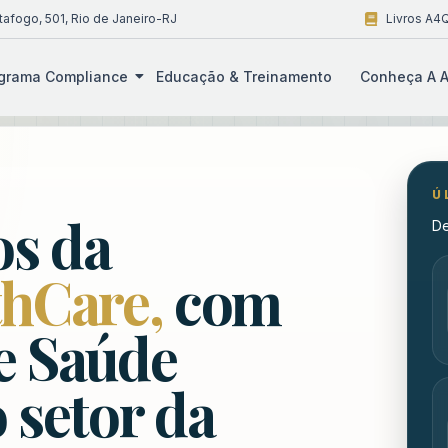
tafogo, 501, Rio de Janeiro-RJ
Livros A4Q
grama Compliance
Educação & Treinamento
Conheça A A
Ú
os da
De
thCare,
com
e Saúde
 setor da