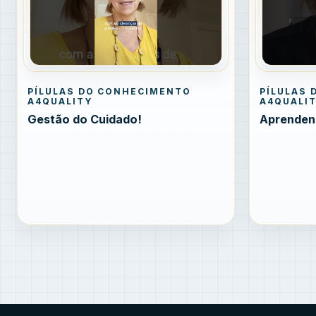
PÍLULAS DO CONHECIMENTO
PÍLULAS
A4QUALITY
A4QUALI
Gestão do Cuidado!
Aprenden