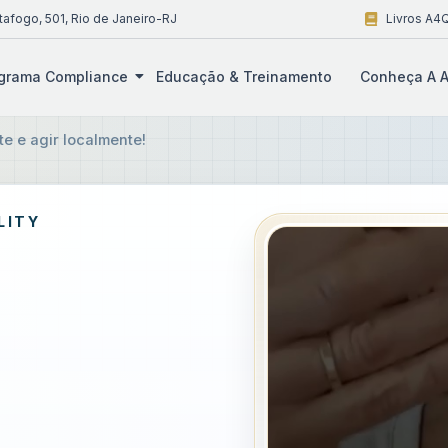
tafogo, 501, Rio de Janeiro-RJ
Livros A4Q
grama Compliance
Educação & Treinamento
Conheça A A
e e agir localmente!
LITY